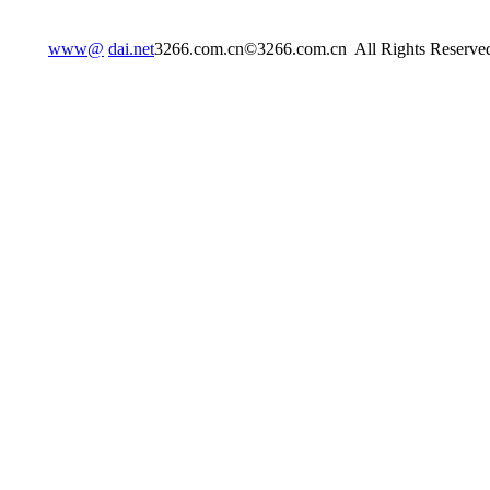
www@
dai.net
3266.com.cn©3266.com.cn All Rights Reserv